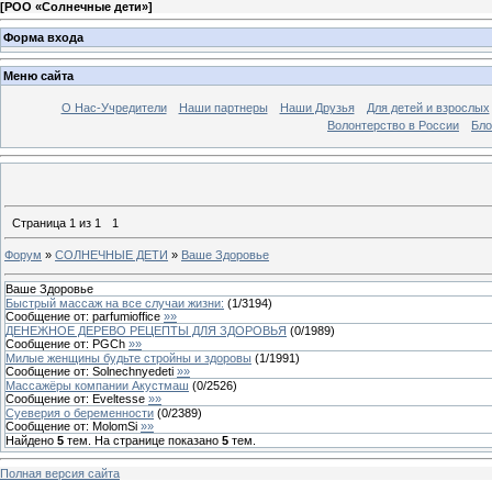
[
РОО «Солнечные дети»
]
Форма входа
Меню сайта
О Нас-Учредители
Наши партнеры
Наши Друзья
Для детей и взрослых
Волонтерство в России
Бло
Страница
1
из
1
1
Форум
»
СОЛНЕЧНЫЕ ДЕТИ
»
Ваше Здоровье
Ваше Здоровье
Быстрый массаж на все случаи жизни:
(
1
/
3194
)
Сообщение от:
parfumioffice
»»
ДЕНЕЖНОЕ ДЕРЕВО РЕЦЕПТЫ ДЛЯ ЗДОРОВЬЯ
(
0
/
1989
)
Сообщение от:
PGCh
»»
Милые женщины будьте стройны и здоровы
(
1
/
1991
)
Сообщение от:
Solnechnyedeti
»»
Массажёры компании Акустмаш
(
0
/
2526
)
Сообщение от:
Eveltesse
»»
Суеверия о беременности
(
0
/
2389
)
Сообщение от:
MolomSi
»»
Найдено
5
тем. На странице показано
5
тем.
Полная версия сайта