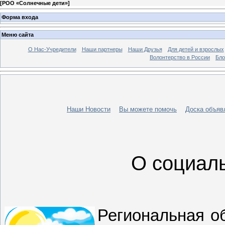
[
РОО «Солнечные дети»
]
Форма входа
Меню сайта
О Нас-Учредители
Наши партнеры
Наши Друзья
Для детей и взрослых
Волонтерство в России
Бло
Наши Новости
Вы можете помочь
Доска объяв
О социал
Региональная о