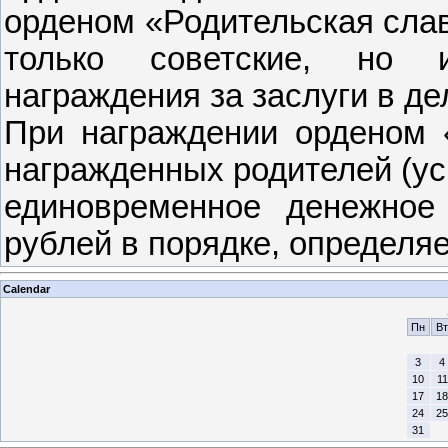
орденом «Родительская слав
только советские, но 
награждения за заслуги в де
При награждении орденом 
награжденных родителей (ус
единовременное денежное
рублей в порядке, определ
Calendar
Пн
Вт
3
4
10
11
17
18
24
25
31