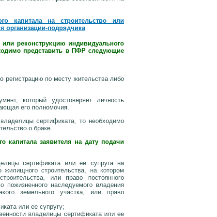
го капитала на строительство или
я организации-подрядчика
о или реконструкцию индивидуального
ходимо представить в ПФР следующие
о регистрацию по месту жительства либо
мент, который удостоверяет личность
дающая его полномочия.
 владелицы сертификата, то необходимо
тельство о браке.
 капитала заявителя на дату подачи
делицы сертификата или ее супруга на
о жилищного строительства, на котором
строительства, или право постоянного
во пожизненного наследуемого владения
кого земельного участка, или право
ката или ее супругу;
твенности владелицы сертификата или ее