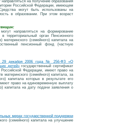
т направляться на получение образования
ритории Российской Федерации, имеющем
 Средства могут быть использованы на
мость в образовании. При этом возраст
женщин:
а могут направляться на формирование
 в территориальный орган Пенсионного
) материнского (семейного) капитала на
рственный пенсионный фонд (частную
т 29 декабря 2006 года № 256-ФЗ «О
щих детей»
государственный сертификат
и Российской Федерации, имеют право на
в материнского (семейного) капитала, за
го) капитала которых в результате его
 имеют право на единовременную выплату
о) капитала на дату подачи заявления о
ельных мерах государственной поддержки
ого (семейного) капитала на улучшение