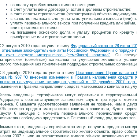
на оплату приобретаемого жилого помещения;
в счет уплаты цены договора участия в долевом строительстве;
в счет оплаты строительства (реконструкции) объекта индивидуал
в качестве платежа в счет уплаты вступительного взноса и (или) п
уплату первоначального взноса при получении кредита или займа, 
или строительство жилья;
на погашение основного долга и уплату процентов по кредиту 
приобретение или строительство жилья.
С 2 августа 2010 года вступил в силу
Федеральный закон от 28 июля 20
в отдельные законодательные акты Российской Федерации и о порядке
за счет средств материнского (семейного) капитала"
. Он предус
материнским (семейным) капиталом на улучшение жилищных условий
жилого помещения без привлечения подрядных строительных организаци
С 8 декабря 2010 года вступило в силу
Постановление Правительства 
года № 937 "О внесении изменений в Правила направления средств (ч
капитала на улучшение жилищных условий от 12 декабря 2007 года
изменения в Правила направления средств материнского капитала на у
Теперь владельцы сертификатов могут обратиться в территориальны
Федерации с соответствующим заявлением спустя три года с момен
ребенка. С момента удовлетворения заявления не позднее, чем в дву
50% размера средств материнского капитала заявителя, будет переч
Спустя 6 месяцев с момента первоначального перечисления средс
заявителю необходимо представить в Пенсионный фонд ряд документов.
Помимо этого, владельцы сертификатов могут получить средства матери
затрат на индивидуальное строительство жилого объекта, право собств
января 2007 г., или на реконструкцию жилого объекта независимо от да