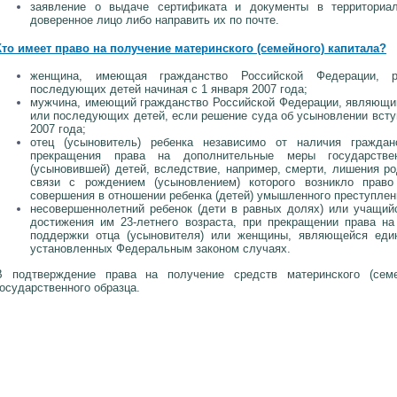
заявление о выдаче сертификата и документы в территори
доверенное лицо либо направить их по почте.
Кто имеет право на получение материнского (семейного) капитала?
женщина, имеющая гражданство Российской Федерации, р
последующих детей начиная с 1 января 2007 года;
мужчина, имеющий гражданство Российской Федерации, являющи
или последующих детей, если решение суда об усыновлении вступ
2007 года;
отец (усыновитель) ребенка независимо от наличия гражда
прекращения права на дополнительные меры государств
(усыновившей) детей, вследствие, например, смерти, лишения ро
связи с рождением (усыновлением) которого возникло право
совершения в отношении ребенка (детей) умышленного преступлен
несовершеннолетний ребенок (дети в равных долях) или учащий
достижения им 23-летнего возраста, при прекращении права н
поддержки отца (усыновителя) или женщины, являющейся еди
установленных Федеральным законом случаях.
В подтверждение права на получение средств материнского (семе
государственного образца.