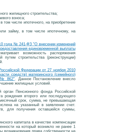
ьного жилищного строительства;
аевого взноса;
в том числе ипотечного, на приобретение
или займу, в том числе ипотечному, на
10 года № 241-ФЗ "О внесении изменений
 предоставления единовременной выплаты
матривает возможность распоряжения
 путем строительства (реконструкции)
й.
Российской Федерации от 27 ноября 2010
асти средств) материнского (семейного)
 № 862"
. Данное Постановление внесло
лучшение жилищных условий.
й орган Пенсионного фонда Российской
та рождения второго или последующего
хмесячный срок, сумма, не превышающая
ислена на указанный в заявлении счет.
тв, для получения оставшейся суммы,
нского капитала в качестве компенсации
енности на который возникло не ранее 1
ты возникновения права собственности на