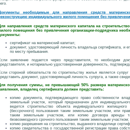
его.
Документы необходимые для направления средств материнско
реконструкцию индивидуального жилого помещения без привлечени
Для направления средств материнского капитала на строительств
жилого помещения без привлечения организации-подрядчика необ
документы:
сертификат на материнский капитал;
документ, удостоверяющий личность владельца сертификата, и ег
по месту пребывания.
Если заявление подается через представителя, то необходим доку
представителя, и нотариально удостоверенная доверенность, подтверж
Если стороной обязательств по строительству жилья является супруг
представить документ, удостоверяющий личность супруга, а также свиде
Для получения суммы, не превышающей 50% размера материнского
заявления, владелец сертификата должен представить:
копию документа, подтверждающего право собственности вла
земельный участок, который предназначен для индивидуальног
ведется строительство объекта индивидуального жилищного 
(бессрочного) пользования таким земельным участком, или пра
таким земельным участком, или копию договора аренды та
безвозмездного срочного пользования таким земельным участком;
копию разрешения на строительство, выданного владелице сертифи
копию свидетельства о государственной регистрации права собс