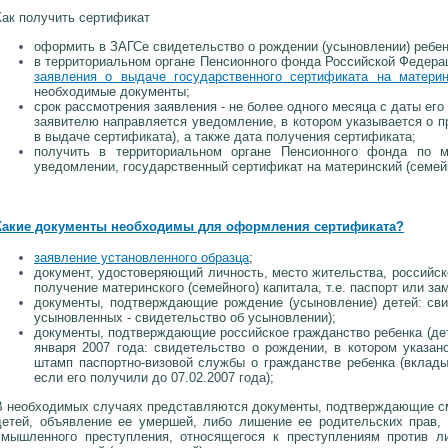
Как получить сертификат
оформить в ЗАГСе свидетельство о рождении (усыновлении) ребен
в территориальном органе Пенсионного фонда Российской Федера
заявления о выдаче государственного сертификата на материн
необходимые документы;
срок рассмотрения заявления - не более одного месяца с даты его 
заявителю направляется уведомление, в котором указывается о п
в выдаче сертификата), а также дата получения сертификата;
получить в территориальном органе Пенсионного фонда по м
уведомлении, государственный сертификат на материнский (семей
Какие документы необходимы для оформления сертификата?
заявление установленного образца
;
документ, удостоверяющий личность, место жительства, российск
получение материнского (семейного) капитала, т.е. паспорт или з
документы, подтверждающие рождение (усыновление) детей: сви
усыновленных - свидетельство об усыновлении);
документы, подтверждающие российское гражданство ребенка (дет
января 2007 года: свидетельство о рождении, в котором указан
штамп паспортно-визовой службы о гражданстве ребенка (вклад
если его получили до 07.02.2007 года);
В необходимых случаях представляются документы, подтверждающие с
детей, объявление ее умершей, либо лишение ее родительских прав
умышленного преступления, относящегося к преступлениям против л