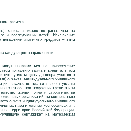
ного расчета.
ого) капитала можно не ранее чем по
ьего и последующих детей. Исключение
на погашение ипотечных кредитов – этим
 по следующим направлениям:
а могут направляться на приобретение
ством погашения займа и кредита, в том
 в счет уплаты цены договора участия в
кции) объекта индивидуального жилищного
аций; в качестве платежа в счет уплаты
льного взноса при получении кредита или
тельство жилья; оплату строительства
роительных организаций; на компенсацию
иката объект индивидуального жилищного
лищных накопительных кооперативах и т.
я на территории Российской Федерации.
лучившую сертификат на материнский