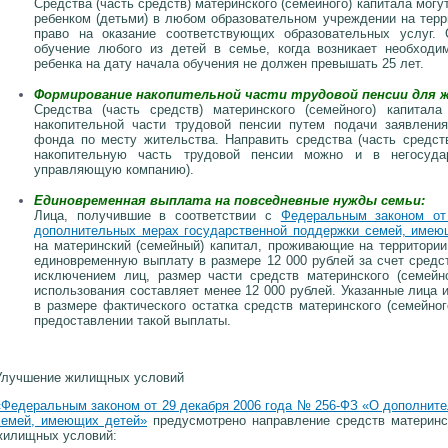
Средства (часть средств) материнского (семейного) капитала могу
ребенком (детьми) в любом образовательном учреждении на тер
право на оказание соответствующих образовательных услуг.
обучение любого из детей в семье, когда возникает необходи
ребенка на дату начала обучения не должен превышать 25 лет.
Формирование накопительной части трудовой пенсии для 
Средства (часть средств) материнского (семейного) капитал
накопительной части трудовой пенсии путем подачи заявления
фонда по месту жительства. Направить средства (часть средств
накопительную часть трудовой пенсии можно и в негосуда
управляющую компанию).
Единовременная выплата на повседневные нужды семьи:
Лица, получившие в соответствии с
Федеральным законом о
дополнительных мерах государственной поддержки семей, имею
на материнский (семейный) капитал, проживающие на территори
единовременную выплату в размере 12 000 рублей за счет средст
исключением лиц, размер части средств материнского (семейно
использования составляет менее 12 000 рублей. Указанные лица
в размере фактического остатка средств материнского (семейног
предоставлении такой выплаты.
Улучшение жилищных условий
«Федеральным законом от 29 декабря 2006 года № 256-ФЗ «О дополнит
семей, имеющих детей»
предусмотрено направление средств материнск
жилищных условий: