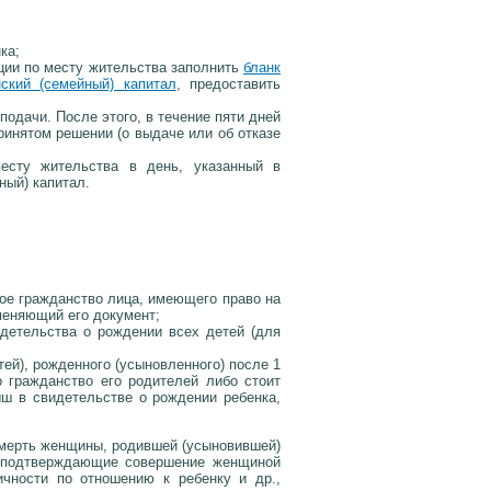
ка;
ции по месту жительства заполнить
бланк
ский (семейный) капитал
, предоставить
подачи. После этого, в течение пяти дней
ринятом решении (о выдаче или об отказе
есту жительства в день, указанный в
ный) капитал.
ое гражданство лица, имеющего право на
аменяющий его документ;
детельства о рождении всех детей (для
ей), рожденного (усыновленного) после 1
о гражданство его родителей либо стоит
ыш в свидетельстве о рождении ребенка,
мерть женщины, родившей (усыновившей)
, подтверждающие совершение женщиной
ичности по отношению к ребенку и др.,