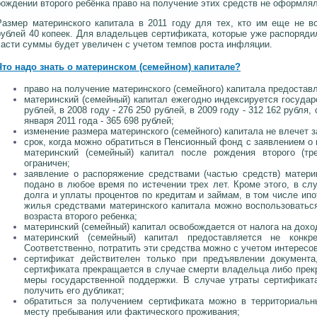
рождении второго ребёнка право на получение этих средств не оформлял
Размер материнского капитала в 2011 году для тех, кто им еще не в
рублей 40 копеек. Для владельцев сертификата, которые уже распоряди
части суммы будет увеличен с учетом темпов роста инфляции.
Что надо знать о материнском (семейном) капитале?
право на получение материнского (семейного) капитала предоставл
материнский (семейный) капитал ежегодно индексируется государ
рублей, в 2008 году - 276 250 рублей, в 2009 году - 312 162 рубля, 
января 2011 года - 365 698 рублей;
изменение размера материнского (семейного) капитала не влечет 
срок, когда можно обратиться в Пенсионный фонд с заявлением о
материнский (семейный) капитал после рождения второго (тр
ограничен;
заявление о распоряжение средствами (частью средств) матери
подано в любое время по истечении трех лет. Кроме этого, в сл
долга и уплаты процентов по кредитам и займам, в том числе ипо
жилья средствами материнского капитала можно воспользоватьс
возраста второго ребенка;
материнский (семейный) капитал освобождается от налога на дохо
материнский (семейный) капитал предоставляется не конкр
Соответственно, потратить эти средства можно с учетом интересо
сертификат действителен только при предъявлении документа
сертификата прекращается в случае смерти владельца либо прек
меры государственной поддержки. В случае утраты сертификат
получить его дубликат;
обратиться за получением сертификата можно в территориальн
месту пребывания или фактического проживания;