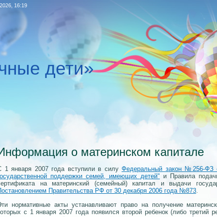
.2026, 16:19
чные дети»
Информация о материнском капитале
С 1 января 2007 года вступили в силу
Федеральный закон №256-ФЗ о
государственной поддержки семей, имеющих детей"
и Правила подачи
сертификата на материнский (семейный) капитал и выдачи государ
Постановлением Правительства РФ от 30 декабря 2006 года №873
.
Эти нормативные акты устанавливают право на получение материнск
которых с 1 января 2007 года появился второй ребенок (либо третий 