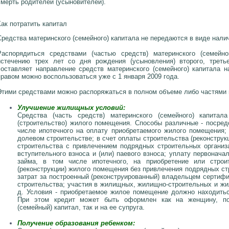
смерть родителей (усыновителей).
Как потратить капитал
Средства материнского (семейного) капитала не передаются в виде налич
Распорядиться средствами (частью средств) материнского (семейн
истечению трех лет со дня рождения (усыновления) второго, трет
составляет направление средств материнского (семейного) капитала 
правом можно воспользоваться уже с 1 января 2009 года.
Этими средствами можно распоряжаться в полном объеме либо частями
Улучшение жилищных условий:
Средства (часть средств) материнского (семейного) капитал
(строительство) жилого помещения. Способы различные - посред
числе ипотечного на оплату приобретаемого жилого помещения;
долевом строительстве; в счет оплаты строительства (реконстру
строительства с привлечением подрядных строительных организ
вступительного взноса и (или) паевого взноса; уплату первонача
займа, в том числе ипотечного, на приобретение или строи
(реконструкции) жилого помещения без привлечения подрядных ст
затрат за построенный (реконструированный) владельцем сертиф
строительства; участия в жилищных, жилищно-строительных и жи
д. Условия - приобретаемое жилое помещение должно находитьс
При этом кредит может быть оформлен как на женщину, по
(семейный) капитал, так и на ее супруга.
Получение образования ребенком: