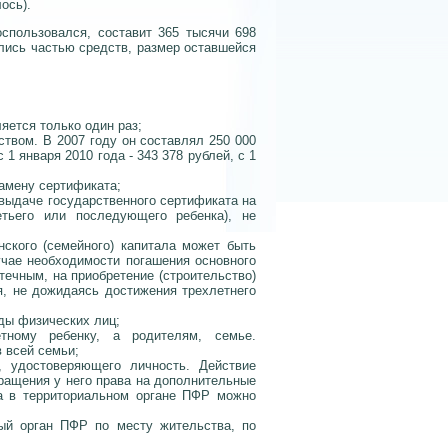
ось).
оспользовался, составит 365 тысячи 698
лись частью средств, размер оставшейся
яется только один раз;
ством. В 2007 году он составлял 250 000
с 1 января 2010 года - 343 378 рублей, с 1
замену сертификата;
 выдаче государственного сертификата на
етьего или последующего ребенка), не
нского (семейного) капитала может быть
учае необходимости погашения основного
течным, на приобретение (строительство)
я, не дожидаясь достижения трехлетнего
ды физических лиц;
етному ребенку, а родителям, семье.
в всей семьи;
, удостоверяющего личность. Действие
ращения у него права на дополнительные
а в территориальном органе ПФР можно
ый орган ПФР по месту жительства, по