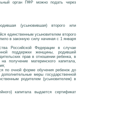
альный орган ПФР можно подать через
одившая (усыновившая) второго или
йся единственным усыновителем второго
ило в законную силу начиная с 1 января
нства Российской Федерации в случае
енной поддержки женщины, родившей
дительских прав в отношении ребенка, в
 на получение материнского капитала,
ия;
ся по очной форме обучения ребенок до
а дополнительные меры государственной
нственным родителем (усыновителем) в
йного) капитала выдается сертификат