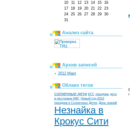
10
11
12
13
14
15
16
17
18
19
20
21
22
23
24
25
26
27
28
29
30
31
Анализ сайта
Архив записей
2012 Март
Облако тегов
солнечные дети
KFC
праздник
дети
в ресторане КФС
Новый год-2016
праздник в Солнечных Детях
День знаний
Незнайка в
Крокус Сити