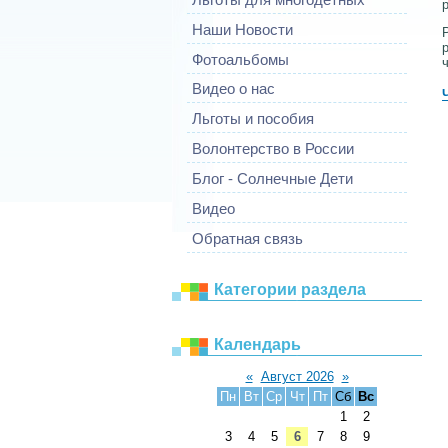
Наши Новости
Фотоальбомы
Видео о нас
Льготы и пособия
Волонтерство в России
Блог - Солнечные Дети
Видео
Обратная связь
Категории раздела
Календарь
«
Август 2026
»
Пн
Вт
Ср
Чт
Пт
Сб
Вс
1
2
3
4
5
6
7
8
9