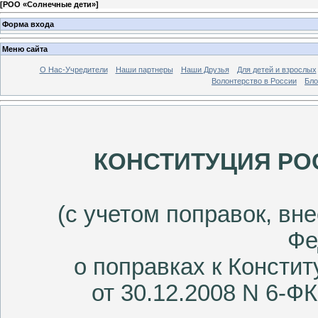
[
РОО «Солнечные дети»
]
Форма входа
Меню сайта
О Нас-Учредители
Наши партнеры
Наши Друзья
Для детей и взрослых
Волонтерство в России
Бло
КОНСТИТУЦИЯ РО
(с учетом поправок, в
Фе
о поправках к Консти
от 30.12.2008 N 6-ФК