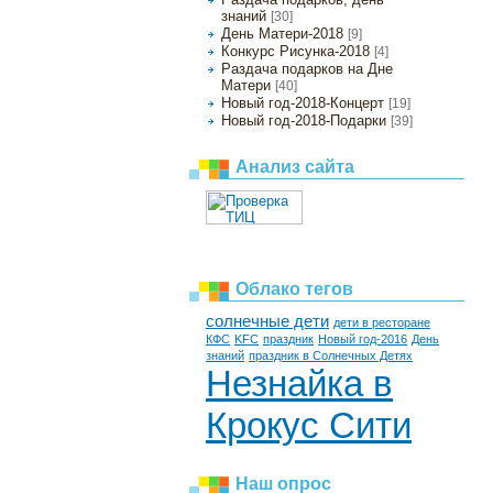
знаний
[30]
День Матери-2018
[9]
Конкурс Рисунка-2018
[4]
Раздача подарков на Дне
Матери
[40]
Новый год-2018-Концерт
[19]
Новый год-2018-Подарки
[39]
Анализ сайта
Облако тегов
солнечные дети
дети в ресторане
КФС
KFC
праздник
Новый год-2016
День
знаний
праздник в Солнечных Детях
Незнайка в
Крокус Сити
Наш опрос