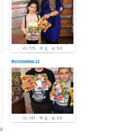
29.12.2018
PGCh
775
0
5.0
Фотография 12
29.12.2018
PGCh
747
0
0.0
84