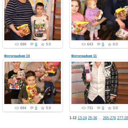
29.12.2018
29.12.2018
PGCh
PGCh
699
0
5.0
643
0
0.0
Фотография 10
Фотография 11
29.12.2018
29.12.2018
PGCh
PGCh
694
0
5.0
731
0
3.0
1-12
13-24
25-36
...
265-276
277-2