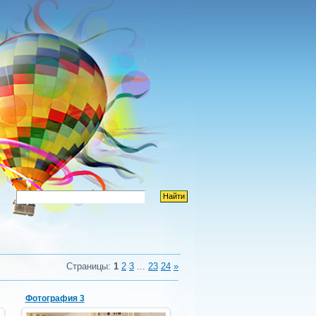
Страницы
:
1
2
3
...
23
24
»
Фотография 3