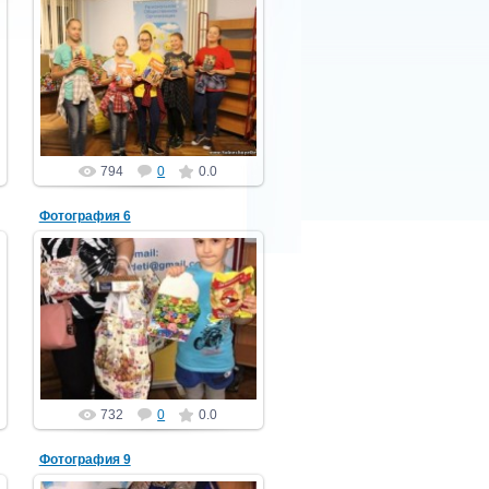
29.12.2018
PGCh
794
0
0.0
Фотография 6
29.12.2018
PGCh
732
0
0.0
Фотография 9