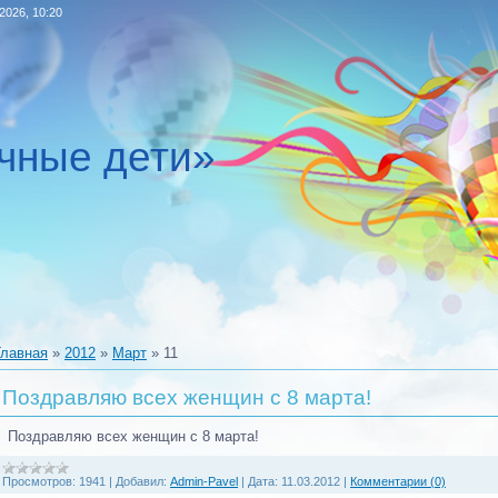
.2026, 10:20
чные дети»
Главная
»
2012
»
Март
»
11
Поздравляю всех женщин с 8 марта!
Поздравляю всех женщин с 8 марта!
Просмотров:
1941
|
Добавил:
Admin-Pavel
|
Дата:
11.03.2012
|
Комментарии (0)