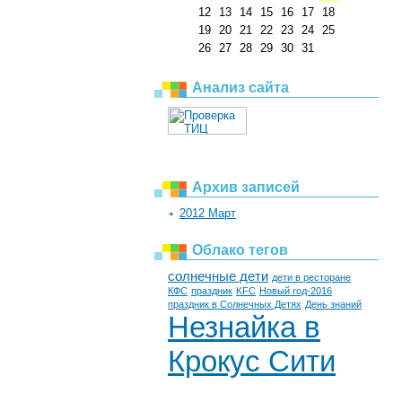
12
13
14
15
16
17
18
19
20
21
22
23
24
25
26
27
28
29
30
31
Анализ сайта
Архив записей
2012 Март
Облако тегов
солнечные дети
дети в ресторане
КФС
праздник
KFC
Новый год-2016
праздник в Солнечных Детях
День знаний
Незнайка в
Крокус Сити