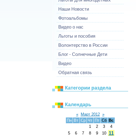
Наши Новости
Фотоальбомы
Видео о нас
Льготы и пособия
Волонтерство в России
Блог - Солнечные Дети
Видео
Обратная связь
Категории раздела
Календарь
«
Март 2012
»
Пн
Вт
Ср
Чт
Пт
Сб
Вс
1
2
3
4
11
5
6
7
8
9
10