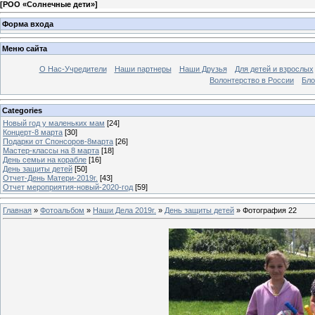
[
РОО «Солнечные дети»
]
Форма входа
Меню сайта
О Нас-Учредители
Наши партнеры
Наши Друзья
Для детей и взрослых
Волонтерство в России
Бло
Categories
Новый год у маленьких мам
[24]
Концерт-8 марта
[30]
Подарки от Спонсоров-8марта
[26]
Мастер-классы на 8 марта
[18]
День семьи на корабле
[16]
День защиты детей
[50]
Отчет-День Матери-2019г.
[43]
Отчет мероприятия-новый-2020-год
[59]
Главная
»
Фотоальбом
»
Наши Дела 2019г.
»
День защиты детей
» Фотография 22