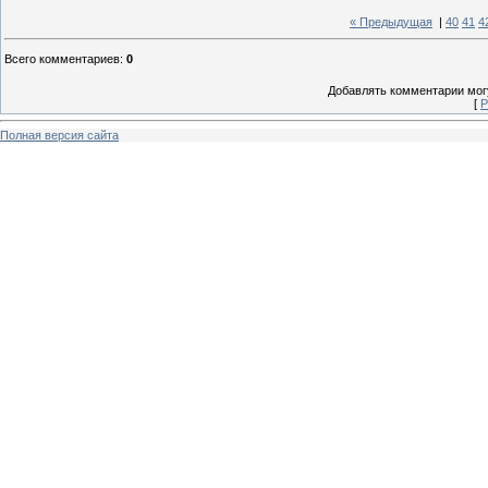
« Предыдущая
|
40
41
4
Всего комментариев
:
0
Добавлять комментарии могу
[
Р
Полная версия сайта