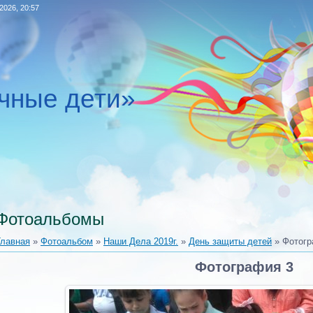
.2026, 20:57
чные дети»
Фотоальбомы
Главная
»
Фотоальбом
»
Наши Дела 2019г.
»
День защиты детей
» Фотогр
Фотография 3