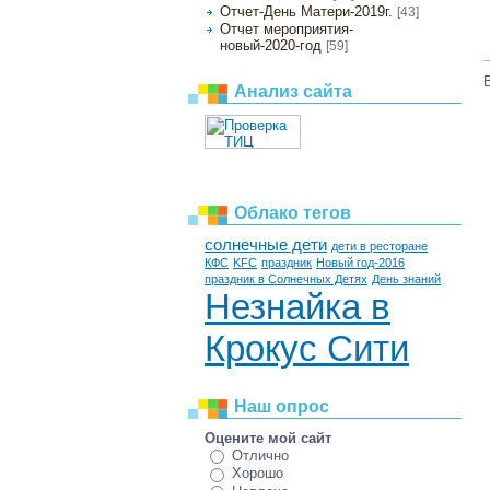
Отчет-День Матери-2019г.
[43]
Отчет мероприятия-
новый-2020-год
[59]
Анализ сайта
Облако тегов
солнечные дети
дети в ресторане
КФС
KFC
праздник
Новый год-2016
праздник в Солнечных Детях
День знаний
Незнайка в
Крокус Сити
Наш опрос
Оцените мой сайт
Отлично
Хорошо