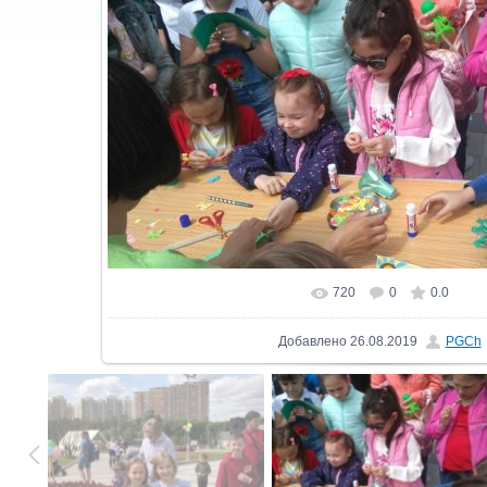
720
0
0.0
В реальном размере
1280x719
/ 1
Добавлено
26.08.2019
PGCh