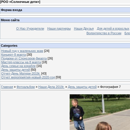
[
РОО «Солнечные дети»
]
Форма входа
Меню сайта
О Нас-Учредители
Наши партнеры
Наши Друзья
Для детей и взрослых
Волонтерство в России
Бло
Categories
Новый год у маленьких мам
[24]
Концерт-8 марта
[30]
Подарки от Спонсоров-8марта
[26]
Мастер-классы на 8 марта
[18]
День семьи на корабле
[16]
День защиты детей
[50]
Отчет-День Матери-2019г.
[43]
Отчет мероприятия-новый-2020-год
[59]
Главная
»
Фотоальбом
»
Наши Дела 2019г.
»
День защиты детей
» Фотография 7