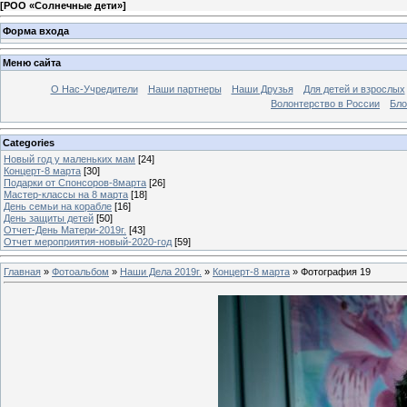
[
РОО «Солнечные дети»
]
Форма входа
Меню сайта
О Нас-Учредители
Наши партнеры
Наши Друзья
Для детей и взрослых
Волонтерство в России
Бло
Categories
Новый год у маленьких мам
[24]
Концерт-8 марта
[30]
Подарки от Спонсоров-8марта
[26]
Мастер-классы на 8 марта
[18]
День семьи на корабле
[16]
День защиты детей
[50]
Отчет-День Матери-2019г.
[43]
Отчет мероприятия-новый-2020-год
[59]
Главная
»
Фотоальбом
»
Наши Дела 2019г.
»
Концерт-8 марта
» Фотография 19