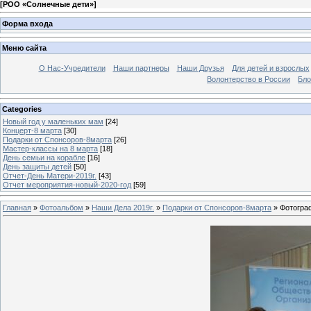
[
РОО «Солнечные дети»
]
Форма входа
Меню сайта
О Нас-Учредители
Наши партнеры
Наши Друзья
Для детей и взрослых
Волонтерство в России
Бло
Categories
Новый год у маленьких мам
[24]
Концерт-8 марта
[30]
Подарки от Спонсоров-8марта
[26]
Мастер-классы на 8 марта
[18]
День семьи на корабле
[16]
День защиты детей
[50]
Отчет-День Матери-2019г.
[43]
Отчет мероприятия-новый-2020-год
[59]
Главная
»
Фотоальбом
»
Наши Дела 2019г.
»
Подарки от Спонсоров-8марта
» Фотогра