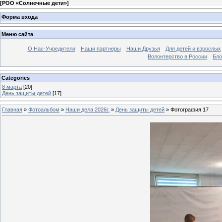
[
РОО «Солнечные дети»
]
Форма входа
Меню сайта
О Нас-Учредители
Наши партнеры
Наши Друзья
Для детей и взрослых
Волонтерство в России
Бло
Categories
8 марта
[20]
День защиты детей
[17]
Главная
»
Фотоальбом
»
Наши дела 2026г.
»
День защиты детей
» Фотография 17