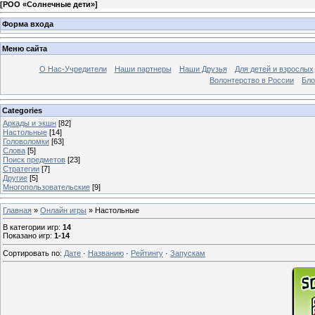
[
РОО «Солнечные дети»
]
Форма входа
Меню сайта
О Нас-Учредители
Наши партнеры
Наши Друзья
Для детей и взрослых
Волонтерство в России
Бло
Categories
Аркады и экшн
[82]
Настольные
[14]
Головоломки
[63]
Слова
[5]
Поиск предметов
[23]
Стратегии
[7]
Другие
[5]
Многопользовательские
[9]
Главная
»
Онлайн игры
» Настольные
В категории игр
:
14
Показано игр
:
1-14
Сортировать по
:
Дате
·
Названию
·
Рейтингу
·
Запускам