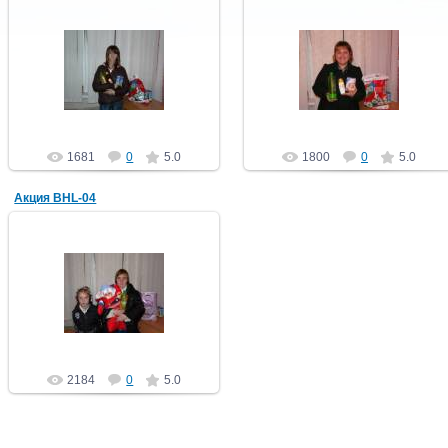
23.11.2010
23.11.2010
Solnechnyedeti
Solnechnyedeti
1681
0
5.0
1800
0
5.0
Акция BHL-04
23.11.2010
Solnechnyedeti
2184
0
5.0