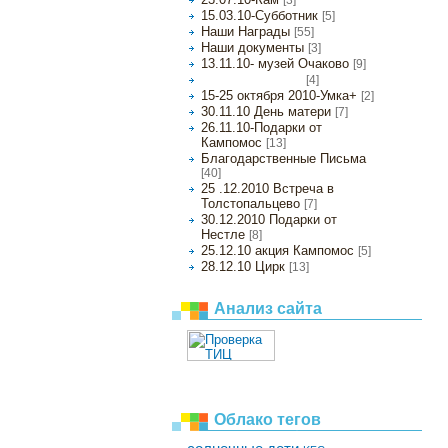
15.03.10-Субботник
[5]
Наши Награды
[55]
Наши документы
[3]
13.11.10- музей Очаково
[9]
[4]
17.11.10- акция BHL
15-25 октября 2010-Умка+
[2]
30.11.10 День матери
[7]
26.11.10-Подарки от
Кампомос
[13]
Благодарственные Письма
[40]
25 .12.2010 Встреча в
Толстопальцево
[7]
30.12.2010 Подарки от
Нестле
[8]
25.12.10 акция Кампомос
[5]
28.12.10 Цирк
[13]
Анализ сайта
Облако тегов