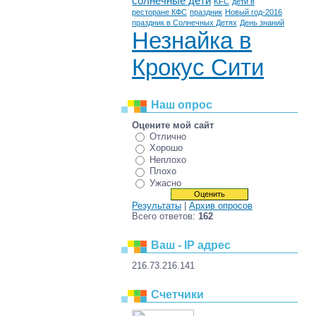
солнечные дети
KFC
дети в
ресторане КФС
праздник
Новый год-2016
праздник в Солнечных Детях
День знаний
Незнайка в
Крокус Сити
Наш опрос
Оцените мой сайт
Отлично
Хорошо
Неплохо
Плохо
Ужасно
Результаты
|
Архив опросов
Всего ответов:
162
Ваш - IP адрес
216.73.216.141
Счетчики