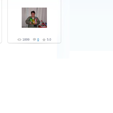
23.11.2010
Solnechnyedeti
1899
0
5.0