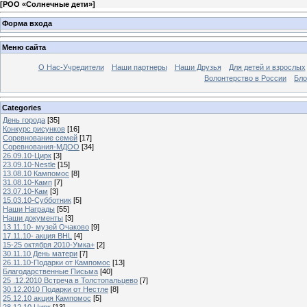
[
РОО «Солнечные дети»
]
Форма входа
Меню сайта
О Нас-Учредители
Наши партнеры
Наши Друзья
Для детей и взрослых
Волонтерство в России
Бло
Categories
День города
[35]
Конкурс рисунков
[16]
Соревнование семей
[17]
Соревнования-МДОО
[34]
26.09.10-Цирк
[3]
23.09.10-Nestle
[15]
13.08.10 Кампомос
[8]
31.08.10-Камп
[7]
23.07.10-Кам
[3]
15.03.10-Субботник
[5]
Наши Награды
[55]
Наши документы
[3]
13.11.10- музей Очаково
[9]
17.11.10- акция BHL
[4]
15-25 октября 2010-Умка+
[2]
30.11.10 День матери
[7]
26.11.10-Подарки от Кампомос
[13]
Благодарственные Письма
[40]
25 .12.2010 Встреча в Толстопальцево
[7]
30.12.2010 Подарки от Нестле
[8]
25.12.10 акция Кампомос
[5]
28.12.10 Цирк
[13]