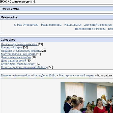
[
РОО «Солнечные дети»
]
Форма входа
Меню сайта
О Нас-Учредители
Наши партнеры
Наши Друзья
Для детей и взрослых
Волонтерство в России
Бло
Categories
Новый год у маленьких мам
[24]
Концерт-8 марта
[30]
Подарки от Спонсоров-8марта
[26]
Мастер-классы на 8 марта
[18]
День семьи на корабле
[16]
День защиты детей
[50]
Отчет-День Матери-2019г.
[43]
Отчет мероприятия-новый-2020-год
[59]
Главная
»
Фотоальбом
»
Наши Дела 2019г.
»
Мастер-классы на 8 марта
» Фотография