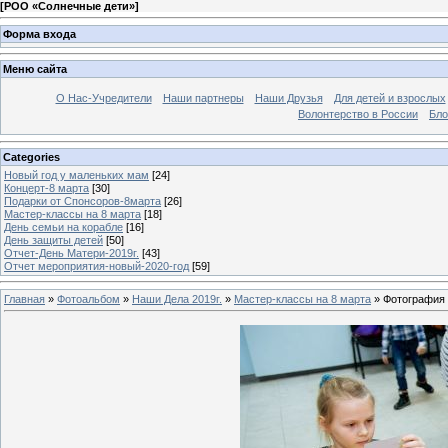
[
РОО «Солнечные дети»
]
Форма входа
Меню сайта
О Нас-Учредители
Наши партнеры
Наши Друзья
Для детей и взрослых
Волонтерство в России
Бло
Categories
Новый год у маленьких мам
[24]
Концерт-8 марта
[30]
Подарки от Спонсоров-8марта
[26]
Мастер-классы на 8 марта
[18]
День семьи на корабле
[16]
День защиты детей
[50]
Отчет-День Матери-2019г.
[43]
Отчет мероприятия-новый-2020-год
[59]
Главная
»
Фотоальбом
»
Наши Дела 2019г.
»
Мастер-классы на 8 марта
» Фотография