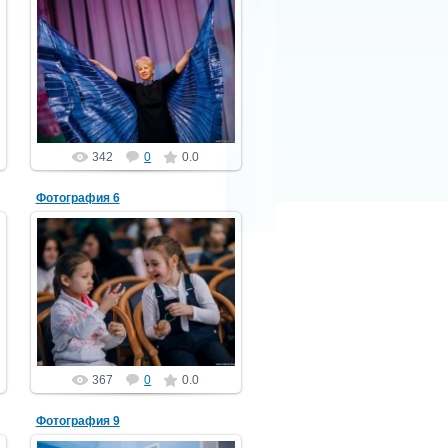
01.05.2022
PGCh
342
0
0.0
Фотография 6
01.05.2022
PGCh
367
0
0.0
Фотография 9