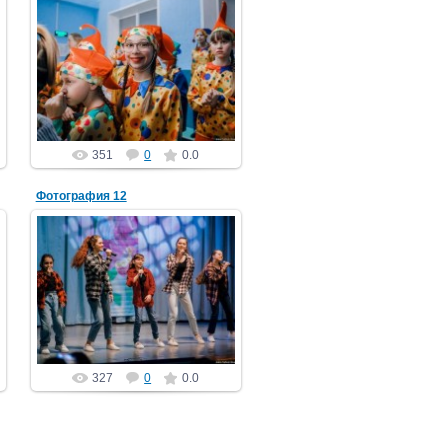
01.05.2022
PGCh
351
0
0.0
Фотография 12
01.05.2022
PGCh
327
0
0.0