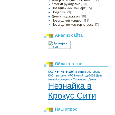
Кружки рукоделия
[10]
Празднечный концерт
[15]
Подарки
[29]
Дети с подарками
[30]
Новогодний концерт
[18]
Новогодние мастер классы
[7]
Анализ сайта
Облако тегов
солнечные дети
дети в ресторане
КФС
праздник
KFC
Новый год-2016
День
знаний
праздник в Солнечных Детях
Незнайка в
Крокус Сити
Наш опрос