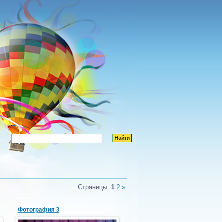
Страницы
:
1
2
»
Фотография 3