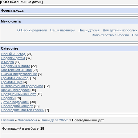
[
РОО «Солнечные дети»
]
Форма входа
Меню сайта
О Нас-Учредители
Наши партнеры
Наши Друзья
Для детей и взрослых
Волонтерство в России
Бло
Categories
Новый 2022год.
[24]
Подарки детям
[37]
8 Марта
[17]
Подарки к 8 марта
[22]
Мастерская 31 мая
[27]
Сказка-представление
[5]
Грамоты-2022год.
[15]
Грамоты Шуя
[4]
Интерактивная программа
[12]
Кружки рукоделия
[10]
Празднечный концерт
[15]
Подарки
[29]
Дети с подарками
[30]
Новогодний концерт
[18]
Новогодние мастер классы
[7]
Главная
»
Фотоальбом
»
Наши Дела 2022г.
» Новогодний концерт
Фотографий в альбоме
:
18