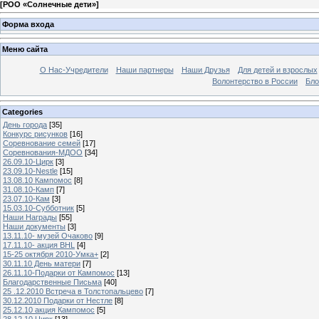
[
РОО «Солнечные дети»
]
Форма входа
Меню сайта
О Нас-Учредители
Наши партнеры
Наши Друзья
Для детей и взрослых
Волонтерство в России
Бло
Categories
День города
[35]
Конкурс рисунков
[16]
Соревнование семей
[17]
Соревнования-МДОО
[34]
26.09.10-Цирк
[3]
23.09.10-Nestle
[15]
13.08.10 Кампомос
[8]
31.08.10-Камп
[7]
23.07.10-Кам
[3]
15.03.10-Субботник
[5]
Наши Награды
[55]
Наши документы
[3]
13.11.10- музей Очаково
[9]
17.11.10- акция BHL
[4]
15-25 октября 2010-Умка+
[2]
30.11.10 День матери
[7]
26.11.10-Подарки от Кампомос
[13]
Благодарственные Письма
[40]
25 .12.2010 Встреча в Толстопальцево
[7]
30.12.2010 Подарки от Нестле
[8]
25.12.10 акция Кампомос
[5]
28.12.10 Цирк
[13]